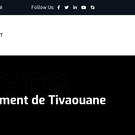
é
Follow Us:
T
CTS
ement de Tivaouane