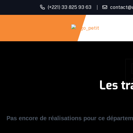
(+221) 33 825 93 63
contact@
Les t
Pas encore de réalisations pour ce départe