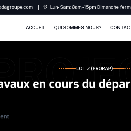
adagroupe.com
Lun- Sam: 8am - 15pm Dimanche ferm
ACCUEIL
QUI SOMMES NOUS?
CONTAC
PROJE
LOT 2 (PRORAP)​
ravaux en cours du dépa
ment