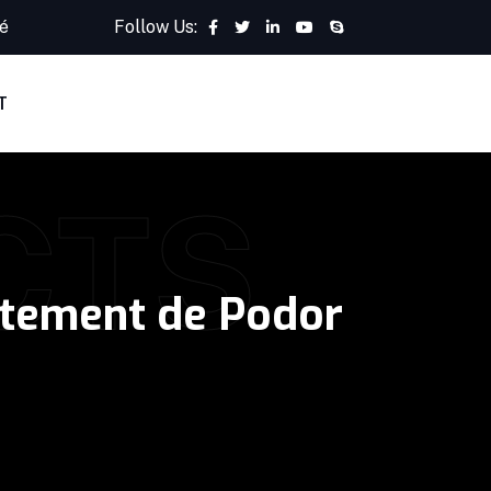
é
Follow Us:
T
CTS
rtement de Podor